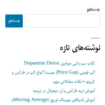
یا
جستجو
فیک
بریک
جستجو
اوت
چیست؟|
تا
100
نوشته‌های تازه
تشخیص
شکست
کتاب سم زدایی دوپامین Dopamine Detox
جعلی
گپ قیمتی (Price Gap) چیست؟ انواع گپ در فارکس و
کریپتو + نکات معاملاتی مهم
آموزش ترید فارکس و ارز دیجیتال در ارومیه
آموزش اندیکاتور مووینگ اوریج (Moving Average):