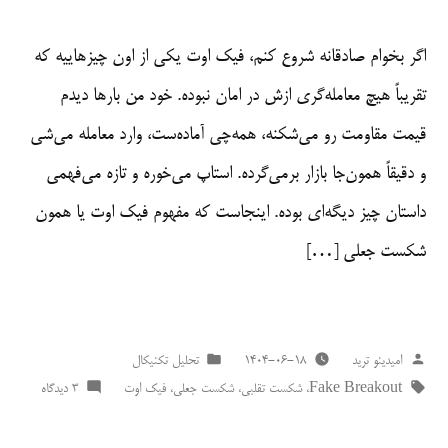
اگر بخوام صادقانه شروع کنم، فیک اوت یکی از اون چیزهاییه که
تقریباً هیچ معامله‌گری ازش در امان نبوده. خود من بارها دیدم
قیمت مقاومت رو می‌شکنه، همه‌چی آماده‌ست، وارد معامله می‌شی
و دقیقاً همون‌جا بازار برمی‌گرده. استاپ می‌خوره و تازه می‌فهمی
داستان چیز دیگه‌ای بوده. اینجاست که مفهوم فیک اوت یا همون
شکست جعلی […]
از
ارسال
امیدینو ترید
۱۴۰۴-۰۶-۱۸
تحلیل تکنیکال
برچسب‌ها:
شده
برای
Fake Breakout
،
شکست تقلبی
،
شکست جعلی
،
فیک اوت
3 دیدگاه
در
فیک
اوت